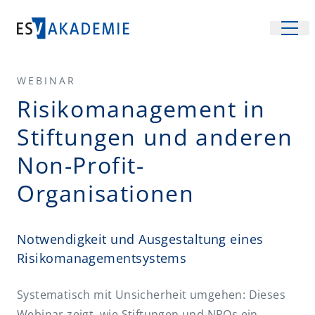
WEBINAR
Veranstaltungen
Risikomanagement in
Fachgebiete
Stiftungen und anderen
Recht
Inhouse-Schulungen
Non-Profit-
Steuern
Location
Organisationen
Management und Wirtschaft
Unsere Räume
Über uns
Betriebssicherheit
Räume mieten
Team und Services
FAQ
Notwendigkeit und Ausgestaltung eines
Arbeitsrecht
Anreise
Risikomanagementsystems
Partner
Kontakt
Arbeitsschutz
Virtueller Rundgang
Systematisch mit Unsicherheit umgehen: Dieses
Energiewirtschaftsrecht
Newsletter
Webinar zeigt, wie Stiftungen und NPOs ein