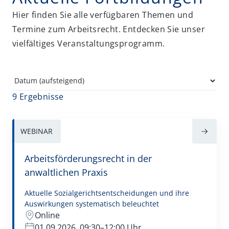
Erbrecht und Nachfolge
Hier finden Sie alle verfügbaren Themen und
FAO-Fortbildungen
Termine zum Arbeitsrecht. Entdecken Sie unser
vielfältiges Veranstaltungsprogramm.
Gesellschaftsrecht
Insolvenz- und Sanierungsrecht
IT-Recht und Datenschutz
9 Ergebnisse
Künstliche Intelligenz (KI)
Miet- und WEG-Recht
WEBINAR
Non-Profit
Arbeitsförderungsrecht in der
Öffentliche Hand
anwaltlichen Praxis
Risk und Compliance
Aktuelle Sozialgerichtsentscheidungen und ihre
Sozialrecht
Auswirkungen systematisch beleuchtet
Online
Steuerrecht
01.09.2026, 09:30–12:00 Uhr