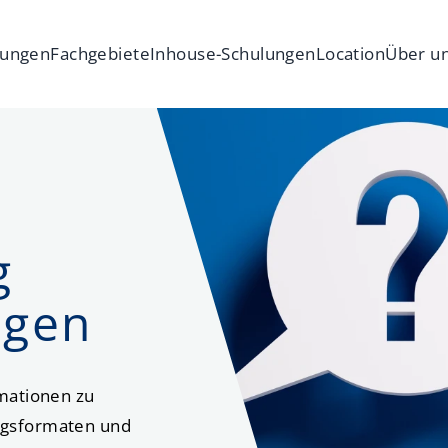
tungen
Fachgebiete
Inhouse-Schulungen
Location
Über u
Recht
Unsere Räume
Insolvenz- un
Team u
Räume mieten
Partner
Steuern
IT-Recht und
Anreise
Management und Wirtschaft
Künstliche Int
g
Virtueller Rund
Betriebssicherheit
Miet- und WE
agen
Arbeitsrecht
Non-Profit
Arbeitsschutz
Öffentliche 
rmationen zu
ngsformaten und
Energiewirtschaftsrecht
Risk und Com