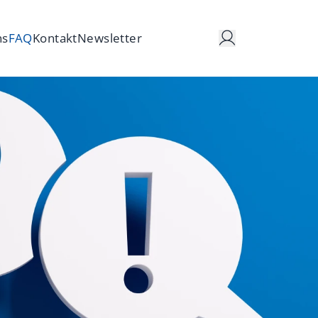
ns
FAQ
Kontakt
Newsletter
d Sanierungsrecht
nd Services
 Datenschutz
elligenz (KI)
gang
G-Recht
Hand
pliance