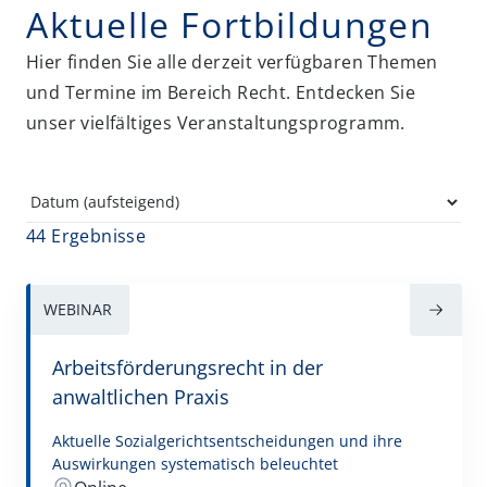
Aktuelle Fortbildungen
Erbrecht und Nachfolge
FAO-Fortbildungen
Hier finden Sie alle derzeit verfügbaren Themen
und Termine im Bereich Recht. Entdecken Sie
Gesellschaftsrecht
unser vielfältiges Veranstaltungsprogramm.
Insolvenz- und Sanierungsrecht
IT-Recht und Datenschutz
Künstliche Intelligenz (KI)
44 Ergebnisse
Miet- und WEG-Recht
Non-Profit
WEBINAR
Öffentliche Hand
Arbeitsförderungsrecht in der
Risk und Compliance
anwaltlichen Praxis
Sozialrecht
Aktuelle Sozialgerichtsentscheidungen und ihre
Steuerrecht
Auswirkungen systematisch beleuchtet