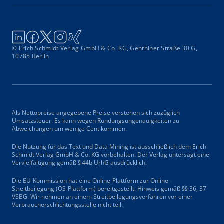
© Erich Schmidt Verlag GmbH & Co. KG, Genthiner Straße 30 G,
10785 Berlin
Als Nettopreise angegebene Preise verstehen sich zuzüglich
Umsatzsteuer. Es kann wegen Rundungsungenauigkeiten zu
Abweichungen um wenige Cent kommen.
Die Nutzung für das Text und Data Mining ist ausschließlich dem Erich
Schmidt Verlag GmbH & Co. KG vorbehalten. Der Verlag untersagt eine
Vervielfältigung gemäß § 44b UrhG ausdrücklich.
Die EU-Kommission hat eine Online-Plattform zur Online-
Streitbeilegung (OS-Plattform) bereitgestellt. Hinweis gemäß §§ 36, 37
VSBG: Wir nehmen an einem Streitbeilegungsverfahren vor einer
Verbraucherschlichtungsstelle nicht teil.