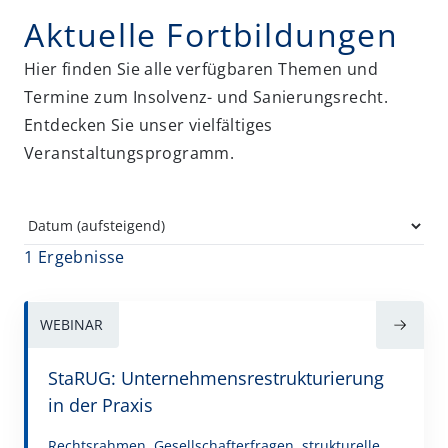
Erbrecht und Nachfolge
Aktuelle Fortbildungen
FAO-Fortbildungen
Hier finden Sie alle verfügbaren Themen und
Gesellschaftsrecht
Termine zum Insolvenz- und Sanierungsrecht.
Entdecken Sie unser vielfältiges
Insolvenz- und Sanierungsrecht
Veranstaltungsprogramm.
IT-Recht und Datenschutz
Künstliche Intelligenz (KI)
Miet- und WEG-Recht
1 Ergebnisse
Non-Profit
Öffentliche Hand
WEBINAR
Risk und Compliance
StaRUG: Unternehmensrestrukturierung
Sozialrecht
in der Praxis
Steuerrecht
Rechtsrahmen, Gesellschafterfragen, strukturelle