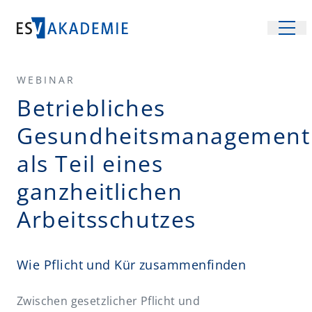
WEBINAR
Veranstaltungen
Betriebliches
Fachgebiete
Gesundheitsmanagement
Recht
Inhouse-Schulungen
als Teil eines
Steuern
Location
ganzheitlichen
Management und Wirtschaft
Unsere Räume
Über uns
Arbeitsschutzes
Betriebssicherheit
Räume mieten
Team und Services
FAQ
Arbeitsrecht
Anreise
Partner
Wie Pflicht und Kür zusammenfinden
Kontakt
Arbeitsschutz
Virtueller Rundgang
Energiewirtschaftsrecht
Newsletter
Zwischen gesetzlicher Pflicht und