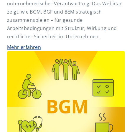
unternehmerischer Verantwortung: Das Webinar
Erbrecht und Nachfolge
zeigt, wie BGM, BGF und BEM strategisch
FAO-Fortbildungen
zusammenspielen – für gesunde
Gesellschaftsrecht
Arbeitsbedingungen mit Struktur, Wirkung und
rechtlicher Sicherheit im Unternehmen.
Insolvenz- und Sanierungsrecht
Mehr erfahren
IT-Recht und Datenschutz
Künstliche Intelligenz (KI)
Miet- und WEG-Recht
Non-Profit
Öffentliche Hand
Risk und Compliance
Sozialrecht
Steuerrecht