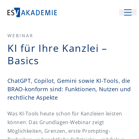
WEBINAR
Veranstaltungen
KI für Ihre Kanzlei –
Fachgebiete
Basics
Recht
Inhouse-Schulungen
Steuern
Location
ChatGPT, Copilot, Gemini sowie KI-Tools, die
Management und Wirtschaft
BRAO-konform sind: Funktionen, Nutzen und
Unsere Räume
Über uns
rechtliche Aspekte
Betriebssicherheit
Räume mieten
Team und Services
FAQ
Arbeitsrecht
Anreise
Was KI-Tools heute schon für Kanzleien leisten
Partner
Kontakt
Arbeitsschutz
können: Das Grundlagen-Webinar zeigt
Virtueller Rundgang
Möglichkeiten, Grenzen, erste Prompting-
Energiewirtschaftsrecht
Newsletter