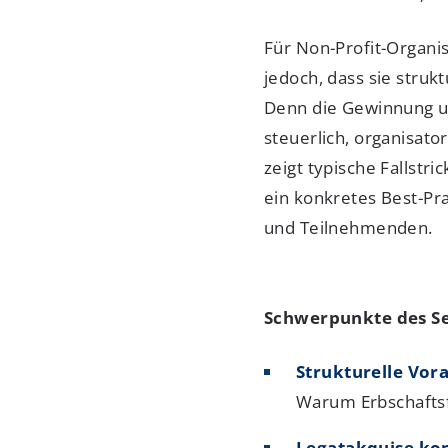
Für Non-Profit-Organis
jedoch, dass sie struk
Denn die Gewinnung un
steuerlich, organisato
zeigt typische Fallstr
ein konkretes Best-Pr
und Teilnehmenden.
Schwerpunkte des S
Strukturelle Vor
Warum Erbschaftsf
Legatakquise ko