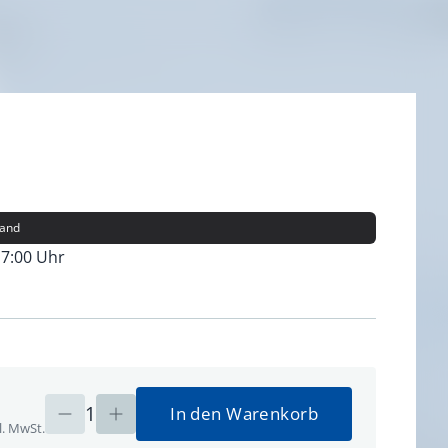
land
17:00 Uhr
1
In den Warenkorb
l. MwSt.