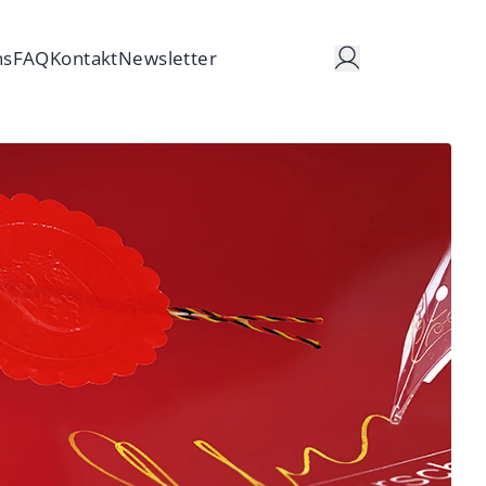
ns
FAQ
Kontakt
Newsletter
d Sanierungsrecht
nd Services
 Datenschutz
elligenz (KI)
gang
G-Recht
Hand
pliance