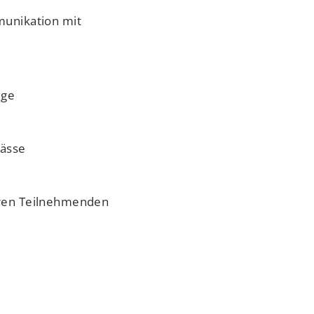
munikation mit
lge
lässe
eren Teilnehmenden