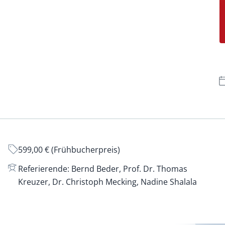
Erbrecht und Nachfolge
Sozialrecht
FAO-Fortbildungen
Steuerrecht
Gesellschaftsrecht
Verwaltungsr
599,00 € (Frühbucherpreis)
Referierende: Bernd Beder, Prof. Dr. Thomas
Kreuzer, Dr. Christoph Mecking, Nadine Shalala