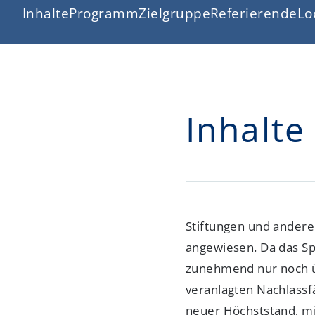
Inhalte
Programm
Zielgruppe
Referierende
Lo
Inhalte
Stiftungen und andere
angewiesen. Da das S
zunehmend nur noch üb
veranlagten Nachlassfä
neuer Höchststand, mi