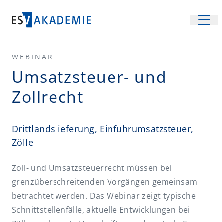
WEBINAR
Veranstaltungen
Umsatzsteuer- und
Fachgebiete
Zollrecht
Recht
Inhouse-Schulungen
Steuern
Location
Drittlandslieferung, Einfuhrumsatzsteuer,
Management und Wirtschaft
Zölle
Unsere Räume
Über uns
Betriebssicherheit
Räume mieten
Team und Services
FAQ
Zoll- und Umsatzsteuerrecht müssen bei
Arbeitsrecht
Anreise
grenzüberschreitenden Vorgängen gemeinsam
Partner
Kontakt
Arbeitsschutz
betrachtet werden. Das Webinar zeigt typische
Virtueller Rundgang
Schnittstellenfälle, aktuelle Entwicklungen bei
Energiewirtschaftsrecht
Newsletter