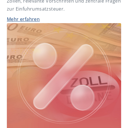
Zöllen, relevante Vorschriften und zentrale Fragen
Erbrecht und Nachfolge
zur Einfuhrumsatzsteuer.
FAO-Fortbildungen
Mehr erfahren
Gesellschaftsrecht
Insolvenz- und Sanierungsrecht
IT-Recht und Datenschutz
Künstliche Intelligenz (KI)
Miet- und WEG-Recht
Non-Profit
Öffentliche Hand
Risk und Compliance
Sozialrecht
Steuerrecht