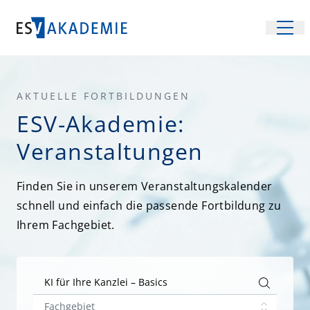
Veranstaltungen
AKTUELLE FORTBILDUNGEN
Fachgebiete
ESV-Akademie:
Recht
Inhouse-Schulungen
Veranstaltungen
Steuern
Location
Finden Sie in unserem Veranstaltungskalender
Management und Wirtschaft
Unsere Räume
Über uns
schnell und einfach die passende Fortbildung zu
Betriebssicherheit
Ihrem Fachgebiet.
Räume mieten
Team und Services
FAQ
Arbeitsrecht
Anreise
Partner
Kontakt
Arbeitsschutz
Nach Inhalt oder Referierenden suchen
Virtueller Rundgang
Energiewirtschaftsrecht
Newsletter