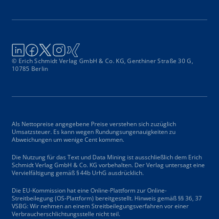
© Erich Schmidt Verlag GmbH & Co. KG, Genthiner Straße 30 G,
10785 Berlin
Als Nettopreise angegebene Preise verstehen sich zuzüglich
Umsatzsteuer. Es kann wegen Rundungsungenauigkeiten zu
Abweichungen um wenige Cent kommen.
Die Nutzung für das Text und Data Mining ist ausschließlich dem Erich
Schmidt Verlag GmbH & Co. KG vorbehalten. Der Verlag untersagt eine
Vervielfältigung gemäß § 44b UrhG ausdrücklich.
Die EU-Kommission hat eine Online-Plattform zur Online-
Streitbeilegung (OS-Plattform) bereitgestellt. Hinweis gemäß §§ 36, 37
VSBG: Wir nehmen an einem Streitbeilegungsverfahren vor einer
Verbraucherschlichtungsstelle nicht teil.