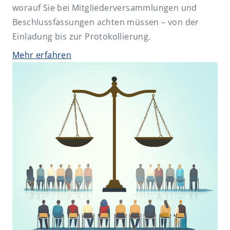
Erbrecht und Nachfolge
worauf Sie bei Mitgliederversammlungen und
Beschlussfassungen achten müssen – von der
FAO-Fortbildungen
Einladung bis zur Protokollierung.
Gesellschaftsrecht
Mehr erfahren
Insolvenz- und Sanierungsrecht
IT-Recht und Datenschutz
Künstliche Intelligenz (KI)
Miet- und WEG-Recht
Non-Profit
Öffentliche Hand
Risk und Compliance
Sozialrecht
Steuerrecht