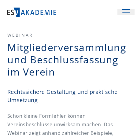
WEBINAR
Veranstaltungen
Mitgliederversammlung
Fachgebiete
und Beschlussfassung
Recht
Inhouse-Schulungen
im Verein
Steuern
Location
Management und Wirtschaft
Unsere Räume
Über uns
Rechtssichere Gestaltung und praktische
Betriebssicherheit
Umsetzung
Räume mieten
Team und Services
FAQ
Arbeitsrecht
Anreise
Partner
Schon kleine Formfehler können
Kontakt
Arbeitsschutz
Virtueller Rundgang
Vereinsbeschlüsse unwirksam machen. Das
Energiewirtschaftsrecht
Newsletter
Webinar zeigt anhand zahlreicher Beispiele,