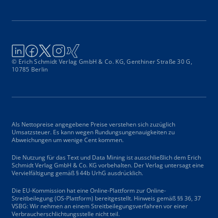
© Erich Schmidt Verlag GmbH & Co. KG, Genthiner Straße 30 G,
10785 Berlin
Als Nettopreise angegebene Preise verstehen sich zuzüglich
Umsatzsteuer. Es kann wegen Rundungsungenauigkeiten zu
Abweichungen um wenige Cent kommen.
Die Nutzung für das Text und Data Mining ist ausschließlich dem Erich
Schmidt Verlag GmbH & Co. KG vorbehalten. Der Verlag untersagt eine
Vervielfältigung gemäß § 44b UrhG ausdrücklich.
Die EU-Kommission hat eine Online-Plattform zur Online-
Streitbeilegung (OS-Plattform) bereitgestellt. Hinweis gemäß §§ 36, 37
VSBG: Wir nehmen an einem Streitbeilegungsverfahren vor einer
Verbraucherschlichtungsstelle nicht teil.